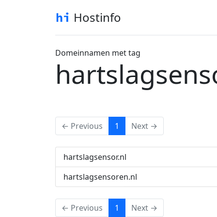
Hostinfo
Domeinnamen met tag
hartslagsens
(current)
← Previous
1
Next →
hartslagsensor.nl
hartslagsensoren.nl
(current)
← Previous
1
Next →