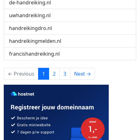
de-handreiking.nl
uwhandreiking.nl
handreikingdro.nl
handreikingmelden.nl
francishandreiking.nl
(current)
← Previous
1
2
3
Next →