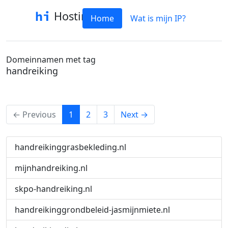
Hostinfo
Home
Wat is mijn IP?
Domeinnamen met tag
handreiking
(current)
← Previous
1
2
3
Next →
handreikinggrasbekleding.nl
mijnhandreiking.nl
skpo-handreiking.nl
handreikinggrondbeleid-jasmijnmiete.nl