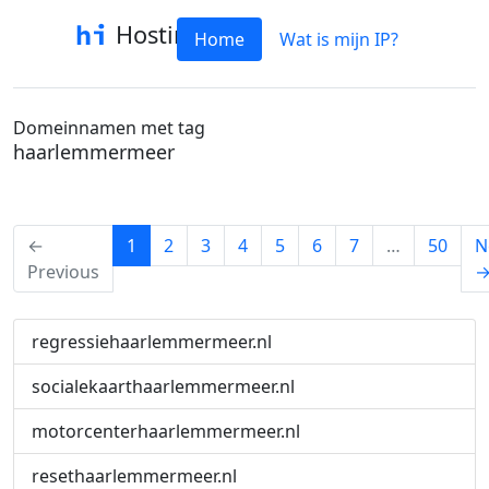
Hostinfo
Home
Wat is mijn IP?
Domeinnamen met tag
haarlemmermeer
(current)
←
1
2
3
4
5
6
7
…
50
N
Previous
regressiehaarlemmermeer.nl
socialekaarthaarlemmermeer.nl
motorcenterhaarlemmermeer.nl
resethaarlemmermeer.nl