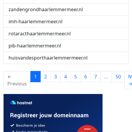
zandengrondhaarlemmermeer.nl
imh-haarlemmermeer.nl
rotaracthaarlemmermeer.nl
pib-haarlemmermeer.nl
huisvandesporthaarlemmermeer.nl
(current)
←
1
2
3
4
5
6
7
…
50
N
Previous