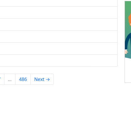
7
…
486
Next →