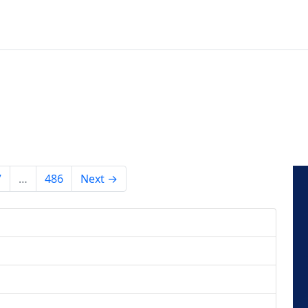
7
…
486
Next →