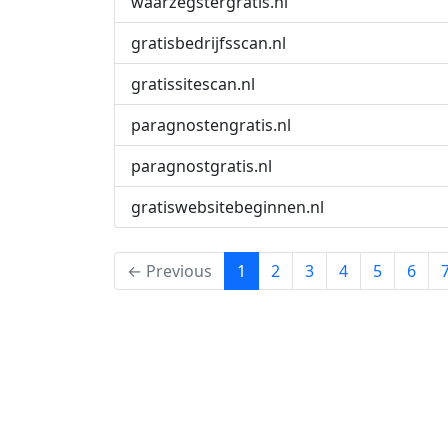
waarzegstergratis.nl
gratisbedrijfsscan.nl
gratissitescan.nl
paragnostengratis.nl
paragnostgratis.nl
gratiswebsitebeginnen.nl
(current)
← Previous
1
2
3
4
5
6