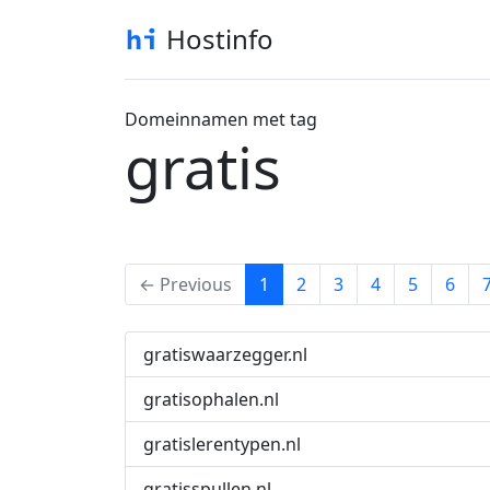
Hostinfo
Domeinnamen met tag
gratis
(current)
← Previous
1
2
3
4
5
6
gratiswaarzegger.nl
gratisophalen.nl
gratislerentypen.nl
gratisspullen.nl