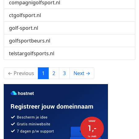
compagnigolfsport.nl
ctgolfsport.nl
golf-sport.nl
golfsportbeurs.nl
telstargolfsports.nl
(current)
← Previous
1
2
3
Next →