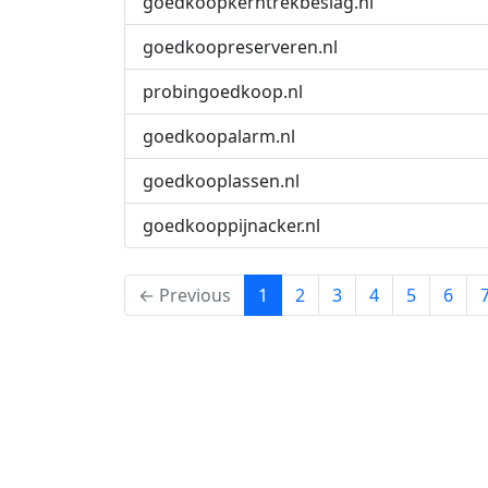
goedkoopkerntrekbeslag.nl
goedkoopreserveren.nl
probingoedkoop.nl
goedkoopalarm.nl
goedkooplassen.nl
goedkooppijnacker.nl
(current)
← Previous
1
2
3
4
5
6