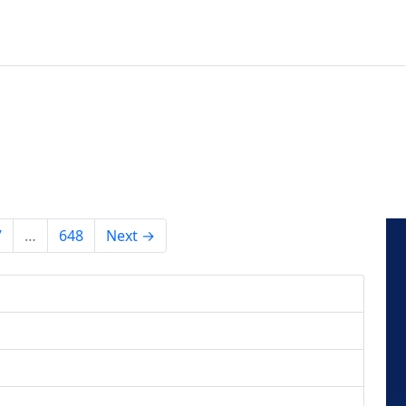
7
…
648
Next →