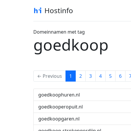
Hostinfo
Domeinnamen met tag
goedkoop
(current)
← Previous
1
2
3
4
5
6
goedkoophuren.nl
goedkooperopuit.nl
goedkoopgaren.nl
goedkoop-strokengordijn.nl