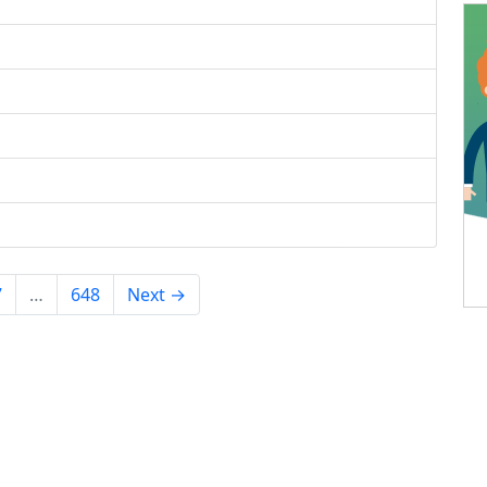
7
…
648
Next →