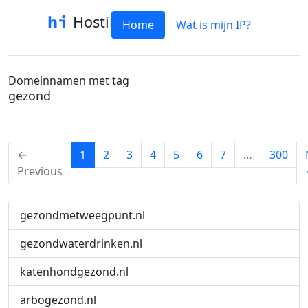
Hostinfo
Home
Wat is mijn IP?
Domeinnamen met tag
gezond
(current)
←
1
2
3
4
5
6
7
…
300
Previous
gezondmetweegpunt.nl
gezondwaterdrinken.nl
katenhondgezond.nl
arbogezond.nl