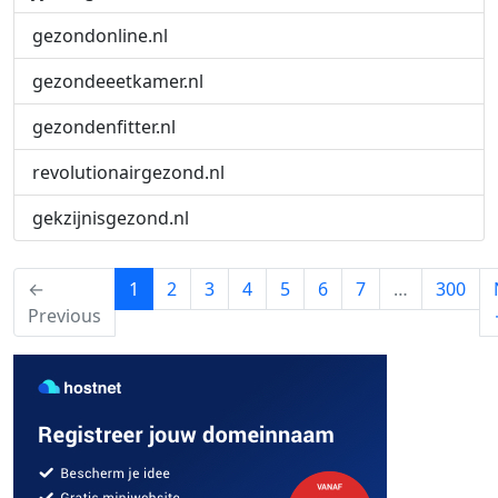
gezondonline.nl
gezondeeetkamer.nl
gezondenfitter.nl
revolutionairgezond.nl
gekzijnisgezond.nl
(current)
←
1
2
3
4
5
6
7
…
300
Previous