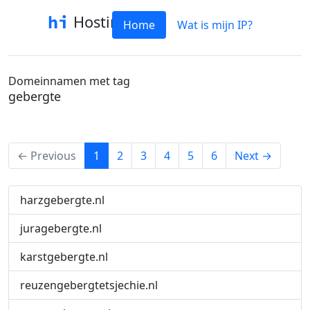
Hostinfo
Home
Wat is mijn IP?
Domeinnamen met tag
gebergte
(current)
← Previous
1
2
3
4
5
6
Next →
harzgebergte.nl
juragebergte.nl
karstgebergte.nl
reuzengebergtetsjechie.nl