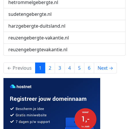
hetrommelgebergte.nl
sudetengebergte.nl
harzgebergte-duitsland.nl
reuzengebergte-vakantie.nl
reuzengebergtevakantie.nl
(current)
← Previous
1
2
3
4
5
6
Next →