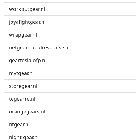
workoutgear.nl
joyafightgear.nl
wrapgear.nl
netgear-rapidresponse.nl
geartesia-ofp.nl
mytgear.nl
storegear.nl
tegearre.nl
orangegears.nl
ntgear.nl
night-gear.nl