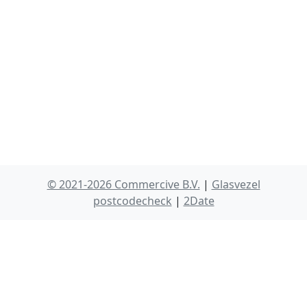
© 2021-2026 Commercive B.V.
|
Glasvezel
postcodecheck
|
2Date