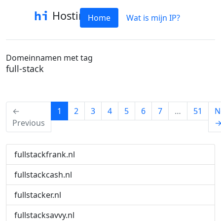
Hostinfo
Home
Wat is mijn IP?
Domeinnamen met tag
full-stack
(current)
←
1
2
3
4
5
6
7
…
51
N
Previous
fullstackfrank.nl
fullstackcash.nl
fullstacker.nl
fullstacksavvy.nl