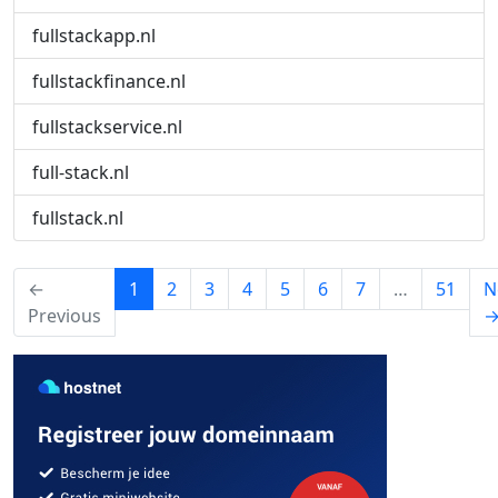
fullstackapp.nl
fullstackfinance.nl
fullstackservice.nl
full-stack.nl
fullstack.nl
(current)
←
1
2
3
4
5
6
7
…
51
N
Previous