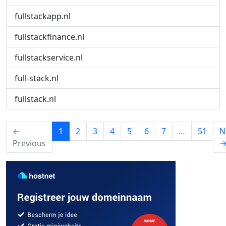
fullstackapp.nl
fullstackfinance.nl
fullstackservice.nl
full-stack.nl
fullstack.nl
(current)
←
1
2
3
4
5
6
7
…
51
N
Previous