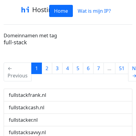
Hostinfo
Home
Wat is mijn IP?
Domeinnamen met tag
full-stack
(current)
←
1
2
3
4
5
6
7
…
51
N
Previous
fullstackfrank.nl
fullstackcash.nl
fullstacker.nl
fullstacksavvy.nl