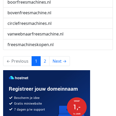
boorfreesmachines.nl
bovenfreesmachine.nl
circlefreesmachines.nl
vanwebnaarfreesmachine.nl
freesmachineskopen.nl
(current)
← Previous
1
2
Next →