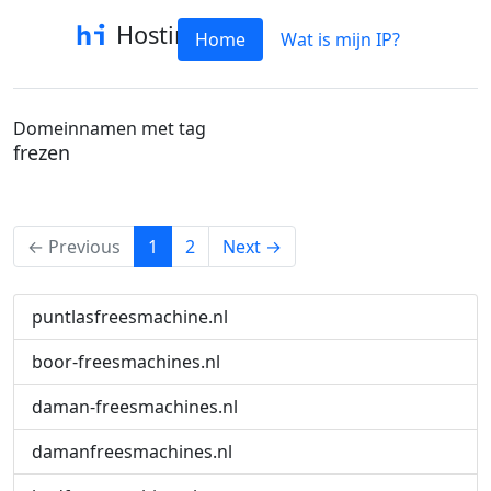
Hostinfo
Home
Wat is mijn IP?
Domeinnamen met tag
frezen
(current)
← Previous
1
2
Next →
puntlasfreesmachine.nl
boor-freesmachines.nl
daman-freesmachines.nl
damanfreesmachines.nl