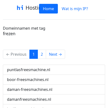
Hostinfo
Home
Wat is mijn IP?
Domeinnamen met tag
frezen
(current)
← Previous
1
2
Next →
puntlasfreesmachine.nl
boor-freesmachines.nl
daman-freesmachines.nl
damanfreesmachines.nl