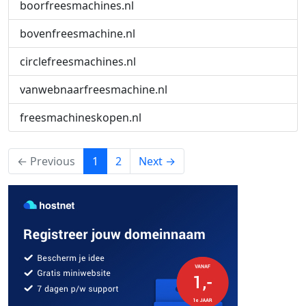
boorfreesmachines.nl
bovenfreesmachine.nl
circlefreesmachines.nl
vanwebnaarfreesmachine.nl
freesmachineskopen.nl
(current)
← Previous
1
2
Next →