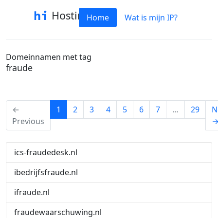
Hostinfo
Home
Wat is mijn IP?
Domeinnamen met tag
fraude
(current)
←
1
2
3
4
5
6
7
…
29
N
Previous
ics-fraudedesk.nl
ibedrijfsfraude.nl
ifraude.nl
fraudewaarschuwing.nl