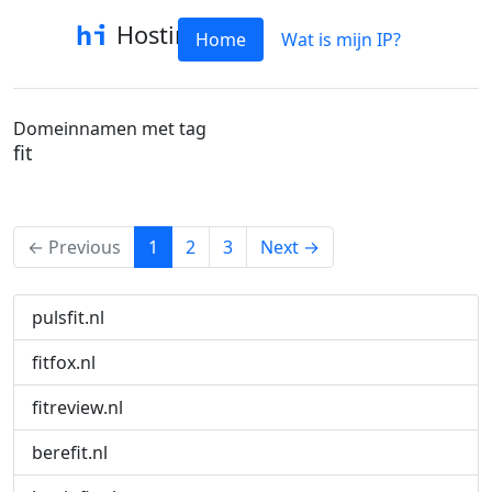
Hostinfo
Home
Wat is mijn IP?
Domeinnamen met tag
fit
(current)
← Previous
1
2
3
Next →
pulsfit.nl
fitfox.nl
fitreview.nl
berefit.nl