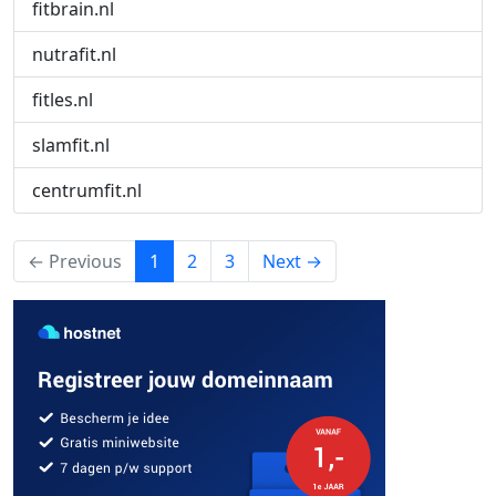
fitbrain.nl
nutrafit.nl
fitles.nl
slamfit.nl
centrumfit.nl
(current)
← Previous
1
2
3
Next →