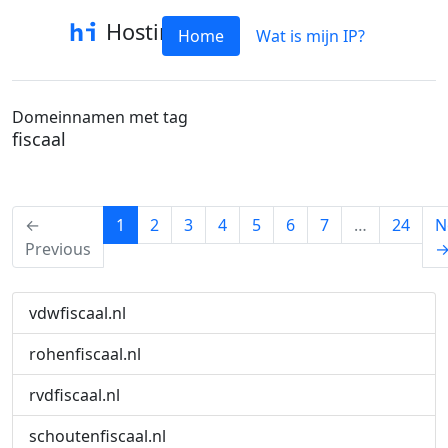
Hostinfo
Home
Wat is mijn IP?
Domeinnamen met tag
fiscaal
(current)
←
1
2
3
4
5
6
7
…
24
N
Previous
vdwfiscaal.nl
rohenfiscaal.nl
rvdfiscaal.nl
schoutenfiscaal.nl