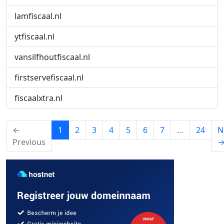
lamfiscaal.nl
ytfiscaal.nl
vansilfhoutfiscaal.nl
firstservefiscaal.nl
fiscaalxtra.nl
(current)
←
1
2
3
4
5
6
7
…
24
N
Previous