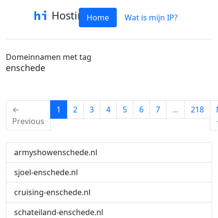
Hostinfo
Home
Wat is mijn IP?
Domeinnamen met tag
enschede
(current)
←
1
2
3
4
5
6
7
…
218
Previous
armyshowenschede.nl
sjoel-enschede.nl
cruising-enschede.nl
schateiland-enschede.nl