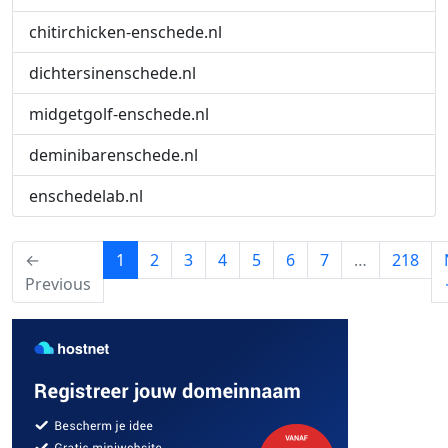
chitirchicken-enschede.nl
dichtersinenschede.nl
midgetgolf-enschede.nl
deminibarenschede.nl
enschedelab.nl
(current)
←
1
2
3
4
5
6
7
…
218
Previous