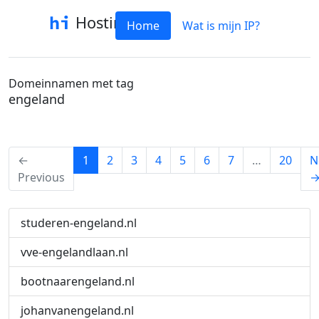
Hostinfo
Home
Wat is mijn IP?
Domeinnamen met tag
engeland
(current)
←
1
2
3
4
5
6
7
…
20
N
Previous
studeren-engeland.nl
vve-engelandlaan.nl
bootnaarengeland.nl
johanvanengeland.nl