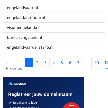
engelandvaart.nl
engelandautohuur.nl
visumengeland.nl
busreisengeland.nl
engelandvaarders1945.nl
(current)
←
1
2
3
4
5
6
7
…
20
N
Previous