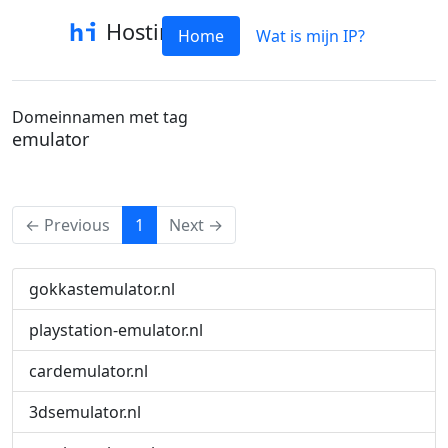
Hostinfo
Home
Wat is mijn IP?
Domeinnamen met tag
emulator
(current)
← Previous
1
Next →
gokkastemulator.nl
playstation-emulator.nl
cardemulator.nl
3dsemulator.nl