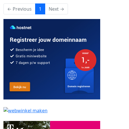
(current)
← Previous
1
Next →