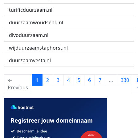
turificduurzaam.nl
duurzaamwoudsend.nl
divoduurzaam.nl
wijduurzaamstaphorst.nl
duurzaamvesta.nl
(current)
←
1
2
3
4
5
6
7
…
330
Previous