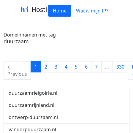
Hostinfo
Home
Wat is mijn IP?
Domeinnamen met tag
duurzaam
(current)
←
1
2
3
4
5
6
7
…
330
Previous
duurzaamrielgoirle.nl
duurzaamrijnland.nl
ontwerp-duurzaam.nl
vandorpduurzaam.nl