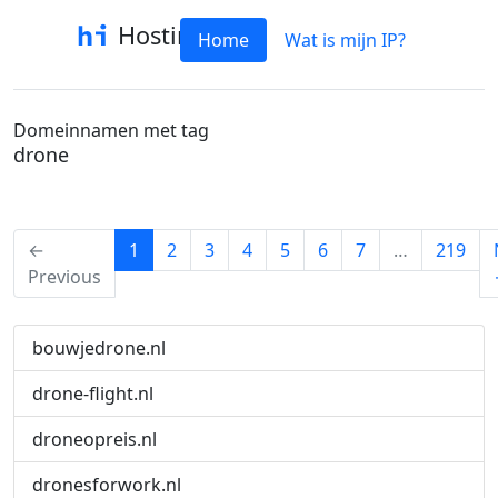
Hostinfo
Home
Wat is mijn IP?
Domeinnamen met tag
drone
(current)
←
1
2
3
4
5
6
7
…
219
Previous
bouwjedrone.nl
drone-flight.nl
droneopreis.nl
dronesforwork.nl