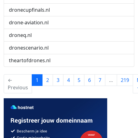
dronecupfinals.nl
drone-aviation.nl
droneq.nl
dronescenario.nl
theartofdrones.nl
(current)
←
1
2
3
4
5
6
7
…
219
Previous