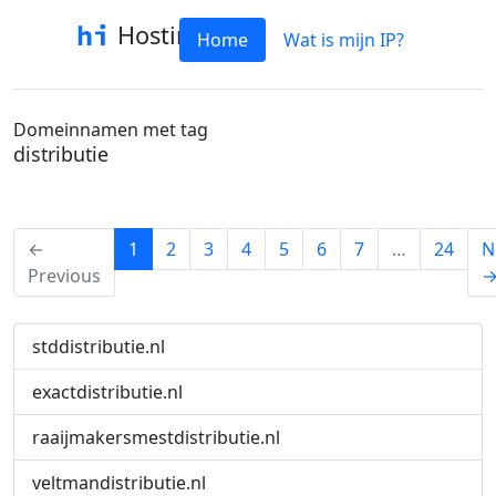
Hostinfo
Home
Wat is mijn IP?
Domeinnamen met tag
distributie
(current)
←
1
2
3
4
5
6
7
…
24
N
Previous
stddistributie.nl
exactdistributie.nl
raaijmakersmestdistributie.nl
veltmandistributie.nl