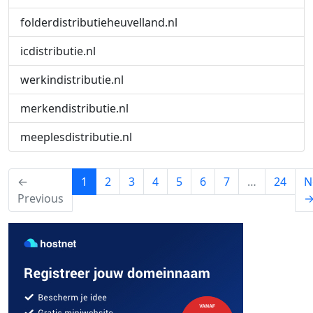
folderdistributieheuvelland.nl
icdistributie.nl
werkindistributie.nl
merkendistributie.nl
meeplesdistributie.nl
(current)
←
1
2
3
4
5
6
7
…
24
N
Previous