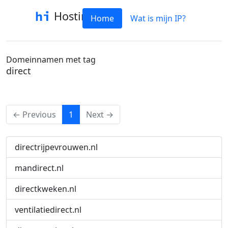
Hostinfo
Home
Wat is mijn IP?
Domeinnamen met tag
direct
(current)
← Previous
1
Next →
directrijpevrouwen.nl
mandirect.nl
directkweken.nl
ventilatiedirect.nl