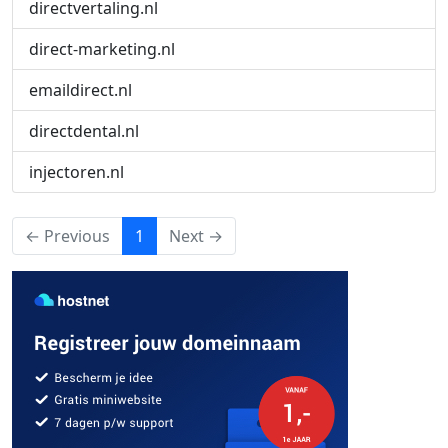
directvertaling.nl
direct-marketing.nl
emaildirect.nl
directdental.nl
injectoren.nl
(current)
← Previous
1
Next →