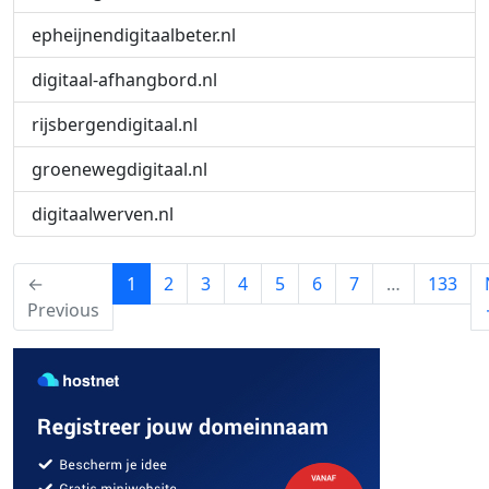
epheijnendigitaalbeter.nl
digitaal-afhangbord.nl
rijsbergendigitaal.nl
groenewegdigitaal.nl
digitaalwerven.nl
(current)
←
1
2
3
4
5
6
7
…
133
Previous