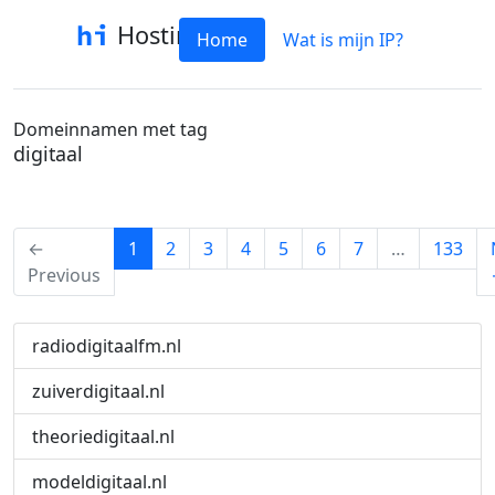
Hostinfo
Home
Wat is mijn IP?
Domeinnamen met tag
digitaal
(current)
←
1
2
3
4
5
6
7
…
133
Previous
radiodigitaalfm.nl
zuiverdigitaal.nl
theoriedigitaal.nl
modeldigitaal.nl