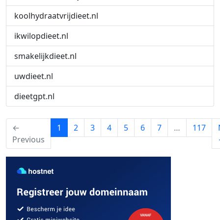
koolhydraatvrijdieet.nl
ikwilopdieet.nl
smakelijkdieet.nl
uwdieet.nl
dieetgpt.nl
(current)
←
1
2
3
4
5
6
7
…
117
Previous