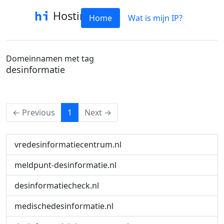
Hostinfo
Home
Wat is mijn IP?
Domeinnamen met tag
desinformatie
(current)
← Previous
1
Next →
vredesinformatiecentrum.nl
meldpunt-desinformatie.nl
desinformatiecheck.nl
medischedesinformatie.nl