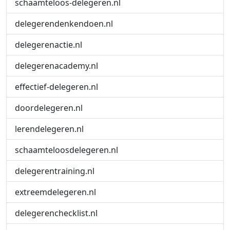
schaamteloos-delegeren.nl
delegerendenkendoen.nl
delegerenactie.nl
delegerenacademy.nl
effectief-delegeren.nl
doordelegeren.nl
lerendelegeren.nl
schaamteloosdelegeren.nl
delegerentraining.nl
extreemdelegeren.nl
delegerenchecklist.nl