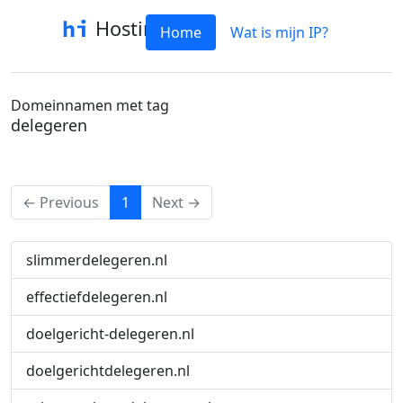
Hostinfo
Home
Wat is mijn IP?
Domeinnamen met tag
delegeren
(current)
← Previous
1
Next →
slimmerdelegeren.nl
effectiefdelegeren.nl
doelgericht-delegeren.nl
doelgerichtdelegeren.nl