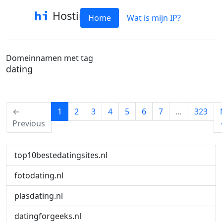
Hostinfo
Home
Wat is mijn IP?
Domeinnamen met tag
dating
(current)
←
1
2
3
4
5
6
7
…
323
Previous
top10bestedatingsites.nl
fotodating.nl
plasdating.nl
datingforgeeks.nl