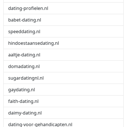
dating-profielen.nl
babet-dating.nl
speeddating.nl
hindoestaansedating.nl
aaltje-dating.nl
domadating.nl
sugardatingnl.nl
gaydating.nl
faith-dating.nl
daimy-dating.nl
dating-voor-gehandicapten.nl