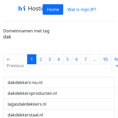
Hostinfo
Home
Wat is mijn IP?
Domeinnamen met tag
dak
(current)
←
1
2
3
4
5
6
7
…
95
N
Previous
dakdekkers-nu.nl
dakdekkersproducten.nl
lagasdakdekkers.nl
dakdekkerstaal.nl