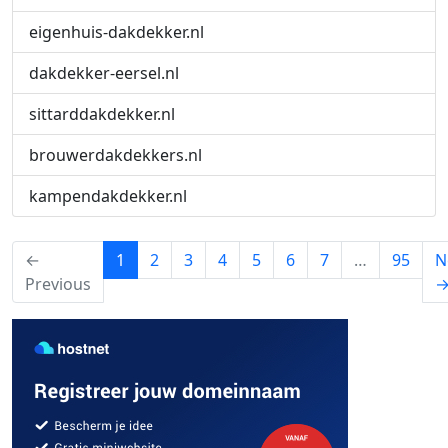
eigenhuis-dakdekker.nl
dakdekker-eersel.nl
sittarddakdekker.nl
brouwerdakdekkers.nl
kampendakdekker.nl
(current)
←
1
2
3
4
5
6
7
…
95
N
Previous