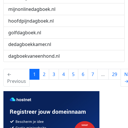
mijnonlinedagboek.nl
hoofdpijndagboek.nl
golfdagboek.nl
dedagboekkamer.nl
dagboekvaneenhond.nl
(current)
←
1
2
3
4
5
6
7
…
29
N
Previous