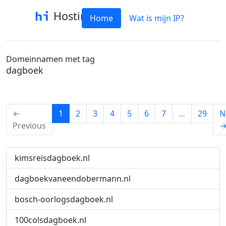
Hostinfo
Home
Wat is mijn IP?
Domeinnamen met tag
dagboek
(current)
←
1
2
3
4
5
6
7
…
29
N
Previous
kimsreisdagboek.nl
dagboekvaneendobermann.nl
bosch-oorlogsdagboek.nl
100colsdagboek.nl