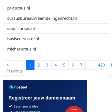
pr-cursus.nl
cursusbureauvreemdelingenrecht.nl
snoeicursus.nl
basiscursus-or.nl
michacursus.nl
(current)
←
1
2
3
4
5
6
7
…
420
Previous