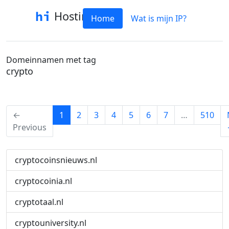
Hostinfo
Home
Wat is mijn IP?
Domeinnamen met tag
crypto
(current)
←
1
2
3
4
5
6
7
…
510
Previous
cryptocoinsnieuws.nl
cryptocoinia.nl
cryptotaal.nl
cryptouniversity.nl