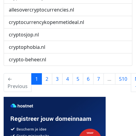
allesovercryptocurrencies.nl
cryptocurrencykopenmetideal.nl
cryptosjop.nl
cryptophobia.nl
crypto-beheer.nl
(current)
←
1
2
3
4
5
6
7
…
510
Previous