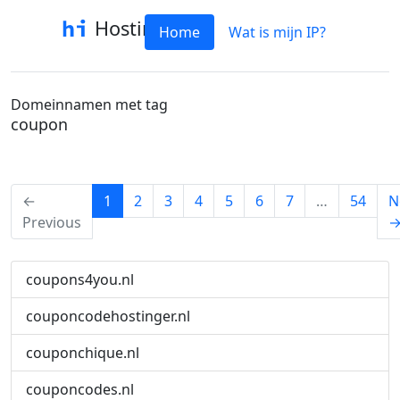
Hostinfo
Home
Wat is mijn IP?
Domeinnamen met tag
coupon
(current)
←
1
2
3
4
5
6
7
…
54
N
Previous
coupons4you.nl
couponcodehostinger.nl
couponchique.nl
couponcodes.nl