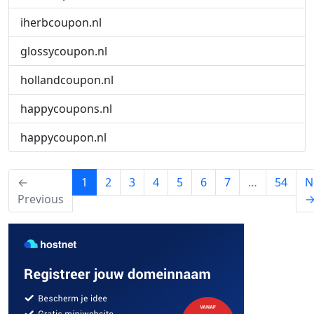
iherbcoupon.nl
glossycoupon.nl
hollandcoupon.nl
happycoupons.nl
happycoupon.nl
(current)
←
1
2
3
4
5
6
7
…
54
N
Previous