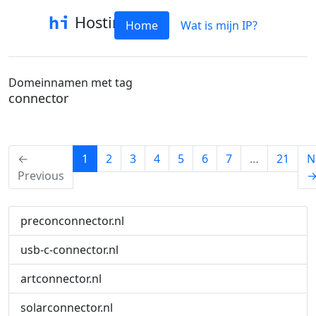
Hostinfo
Home
Wat is mijn IP?
Domeinnamen met tag
connector
(current)
←
1
2
3
4
5
6
7
…
21
N
Previous
preconconnector.nl
usb-c-connector.nl
artconnector.nl
solarconnector.nl