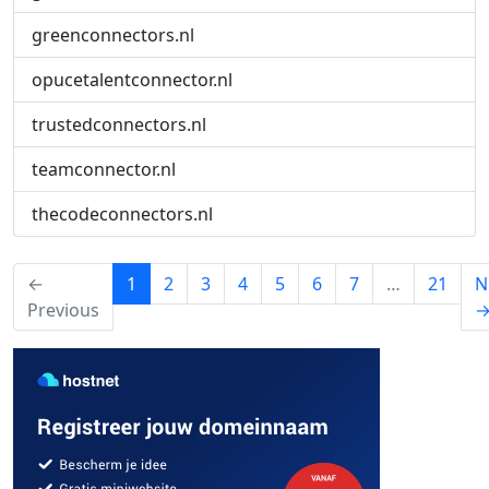
greenconnectors.nl
opucetalentconnector.nl
trustedconnectors.nl
teamconnector.nl
thecodeconnectors.nl
(current)
←
1
2
3
4
5
6
7
…
21
N
Previous