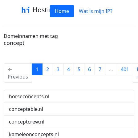
Hostinfo
Home
Wat is mijn IP?
Domeinnamen met tag
concept
(current)
←
1
2
3
4
5
6
7
…
401
Previous
horseconcepts.nl
conceptable.nl
conceptcrew.nl
kameleonconcepts.nl