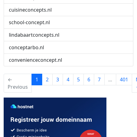
cuisineconcepts.nl
school-concept.nl
lindabaartconcepts.nl
conceptarbo.nl
convenienceconcept.nl
(current)
←
1
2
3
4
5
6
7
…
401
Previous