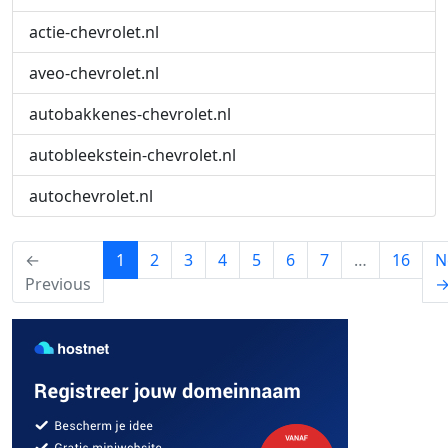
actie-chevrolet.nl
aveo-chevrolet.nl
autobakkenes-chevrolet.nl
autobleekstein-chevrolet.nl
autochevrolet.nl
(current)
←
1
2
3
4
5
6
7
…
16
N
Previous