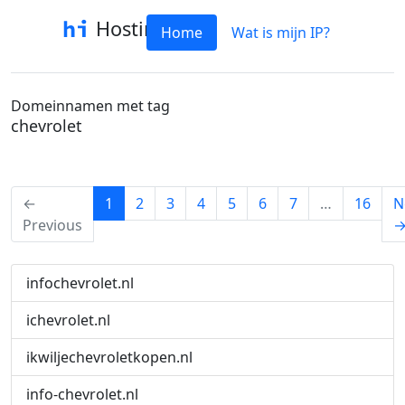
Hostinfo
Home
Wat is mijn IP?
Domeinnamen met tag
chevrolet
(current)
←
1
2
3
4
5
6
7
…
16
N
Previous
infochevrolet.nl
ichevrolet.nl
ikwiljechevroletkopen.nl
info-chevrolet.nl