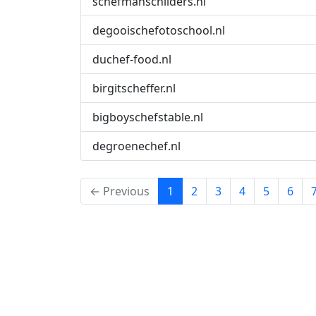
schefmanschilders.nl
degooischefotoschool.nl
duchef-food.nl
birgitscheffer.nl
bigboyschefstable.nl
degroenechef.nl
(current)
← Previous
1
2
3
4
5
6