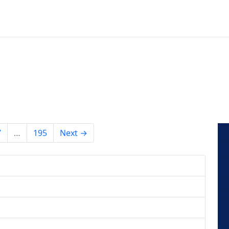
7
…
195
Next →