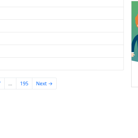
7
…
195
Next →