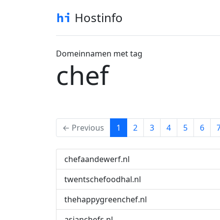
Hostinfo
Domeinnamen met tag
chef
(current)
← Previous
1
2
3
4
5
6
chefaandewerf.nl
twentschefoodhal.nl
thehappygreenchef.nl
asianchefs.nl