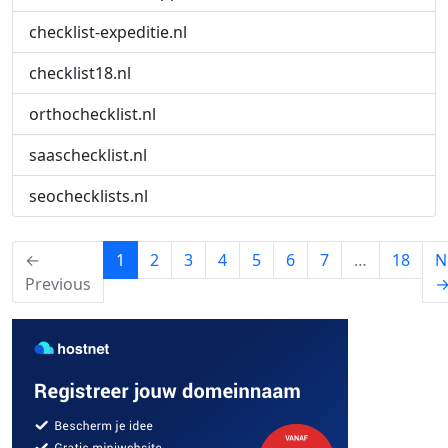
checklist-expeditie.nl
checklist18.nl
orthochecklist.nl
saaschecklist.nl
seochecklists.nl
(current)
←
1
2
3
4
5
6
7
…
18
N
Previous