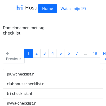
Hostinfo
Home
Wat is mijn IP?
Domeinnamen met tag
checklist
(current)
←
1
2
3
4
5
6
7
…
18
N
Previous
jouwchecklist.nl
clubhousechecklist.nl
tri-checklist.nl
nvwa-checklist.nl