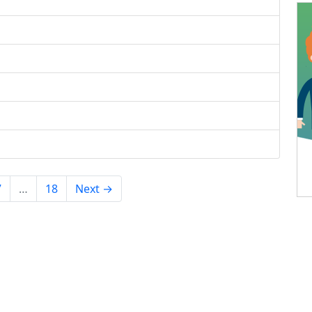
7
…
18
Next →