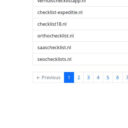
verhuischecklistapp.nl
checklist-expeditie.nl
checklist18.nl
orthochecklist.nl
saaschecklist.nl
seochecklists.nl
(current)
← Previous
1
2
3
4
5
6