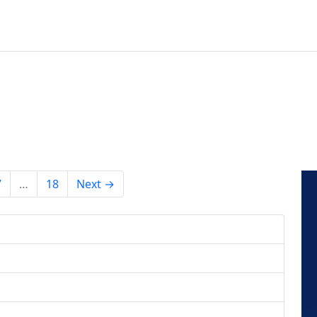
7
…
18
Next →