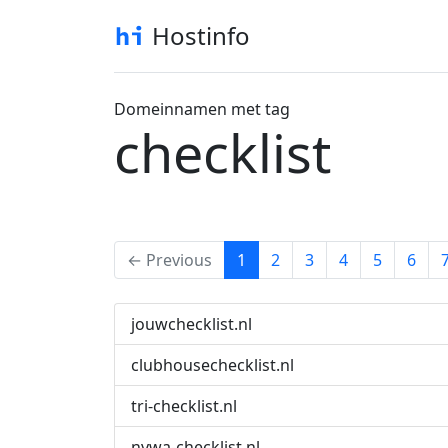
Hostinfo
Domeinnamen met tag
checklist
(current)
← Previous
1
2
3
4
5
6
jouwchecklist.nl
clubhousechecklist.nl
tri-checklist.nl
nvwa-checklist.nl