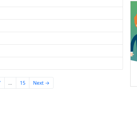
7
…
15
Next →