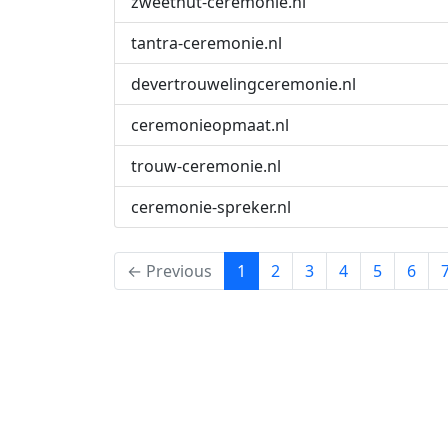
zweethut-ceremonie.nl
tantra-ceremonie.nl
devertrouwelingceremonie.nl
ceremonieopmaat.nl
trouw-ceremonie.nl
ceremonie-spreker.nl
(current)
← Previous
1
2
3
4
5
6