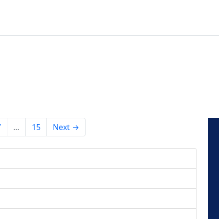
7
…
15
Next →