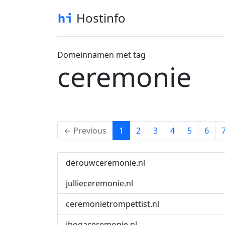
Hostinfo
Domeinnamen met tag
ceremonie
(current)
← Previous
1
2
3
4
5
6
derouwceremonie.nl
jullieceremonie.nl
ceremonietrompettist.nl
ibogaceremonie.nl