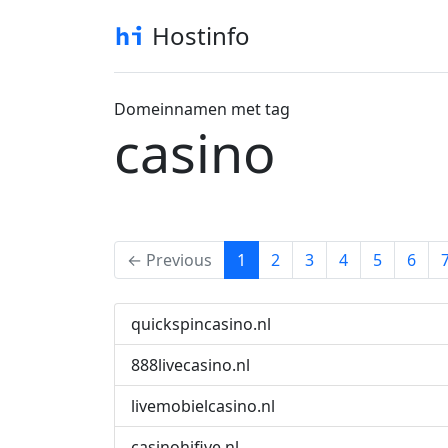
Hostinfo
Domeinnamen met tag
casino
(current)
← Previous
1
2
3
4
5
6
quickspincasino.nl
888livecasino.nl
livemobielcasino.nl
casinohifive.nl