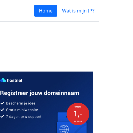
Home
Wat is mijn IP?