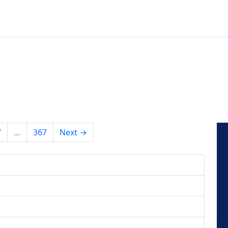
7
…
367
Next →