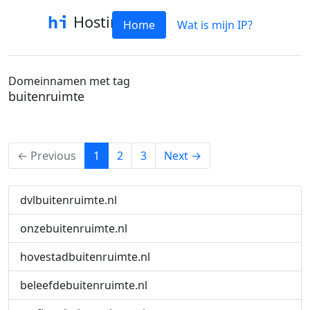
Hostinfo
Home
Wat is mijn IP?
Domeinnamen met tag
buitenruimte
(current)
← Previous
1
2
3
Next →
dvlbuitenruimte.nl
onzebuitenruimte.nl
hovestadbuitenruimte.nl
beleefdebuitenruimte.nl