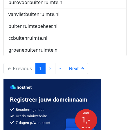
burovoorbuitenruimte.nl
vanvlietbuitenruimte.nl
buitenruimtebeheer.nl
ccbuitenruimte.nl
groenebuitenruimte.nl
(current)
← Previous
1
2
3
Next →