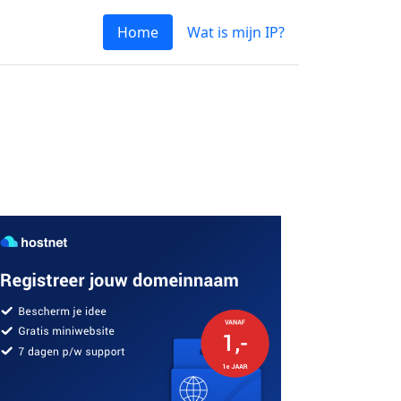
Home
Wat is mijn IP?