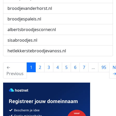
broodjevanderhorst.nl
broodjespaleis.nl
albertsbroodjescorner.nl
sisabroodjes.nl
hetlekkerstebroodjevanoss.nl
(current)
←
1
2
3
4
5
6
7
…
95
N
Previous