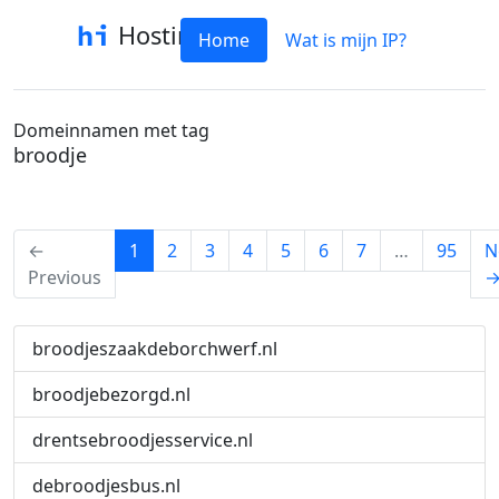
Hostinfo
Home
Wat is mijn IP?
Domeinnamen met tag
broodje
(current)
←
1
2
3
4
5
6
7
…
95
N
Previous
broodjeszaakdeborchwerf.nl
broodjebezorgd.nl
drentsebroodjesservice.nl
debroodjesbus.nl