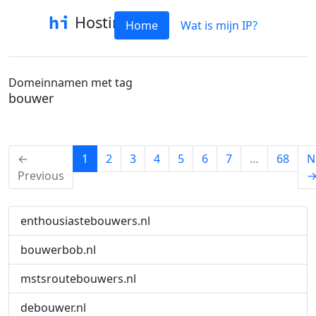
Hostinfo
Home
Wat is mijn IP?
Domeinnamen met tag
bouwer
(current)
←
1
2
3
4
5
6
7
…
68
N
Previous
enthousiastebouwers.nl
bouwerbob.nl
mstsroutebouwers.nl
debouwer.nl