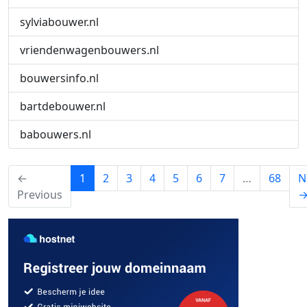
sylviabouwer.nl
vriendenwagenbouwers.nl
bouwersinfo.nl
bartdebouwer.nl
babouwers.nl
(current)
←
1
2
3
4
5
6
7
…
68
N
Previous