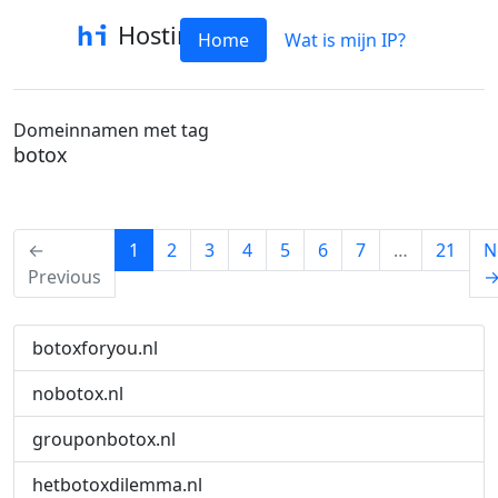
Hostinfo
Home
Wat is mijn IP?
Domeinnamen met tag
botox
(current)
←
1
2
3
4
5
6
7
…
21
N
Previous
botoxforyou.nl
nobotox.nl
grouponbotox.nl
hetbotoxdilemma.nl