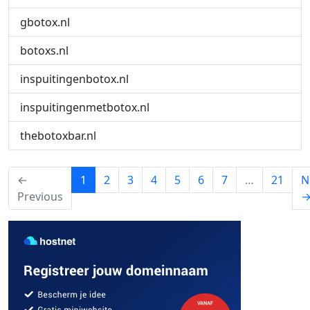
gbotox.nl
botoxs.nl
inspuitingenbotox.nl
inspuitingenmetbotox.nl
thebotoxbar.nl
(current)
←
1
2
3
4
5
6
7
…
21
N
Previous