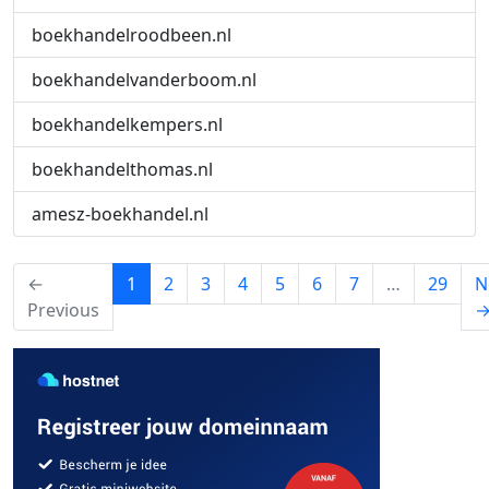
boekhandelroodbeen.nl
boekhandelvanderboom.nl
boekhandelkempers.nl
boekhandelthomas.nl
amesz-boekhandel.nl
(current)
←
1
2
3
4
5
6
7
…
29
N
Previous