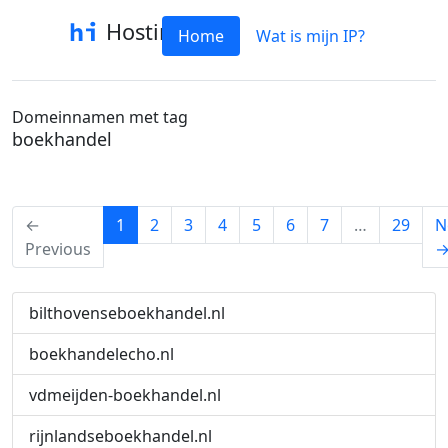
Hostinfo
Home
Wat is mijn IP?
Domeinnamen met tag
boekhandel
(current)
←
1
2
3
4
5
6
7
…
29
N
Previous
bilthovenseboekhandel.nl
boekhandelecho.nl
vdmeijden-boekhandel.nl
rijnlandseboekhandel.nl