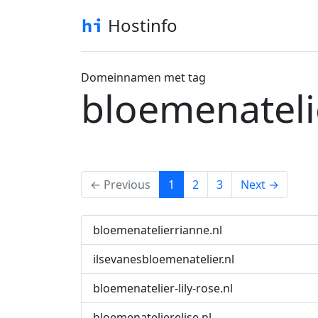
Hostinfo
Domeinnamen met tag
bloemenateli
(current)
← Previous
1
2
3
Next →
bloemenatelierrianne.nl
ilsevanesbloemenatelier.nl
bloemenatelier-lily-rose.nl
bloemenatelierelise.nl