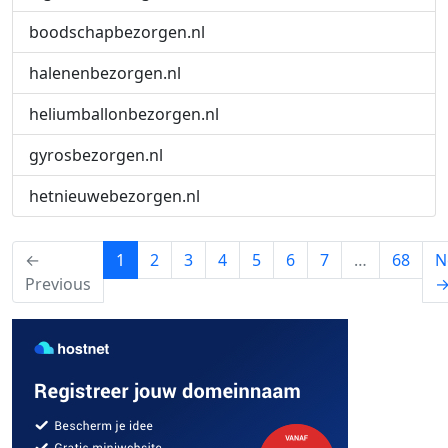
boodschapbezorgen.nl
halenenbezorgen.nl
heliumballonbezorgen.nl
gyrosbezorgen.nl
hetnieuwebezorgen.nl
(current)
←
1
2
3
4
5
6
7
…
68
N
Previous