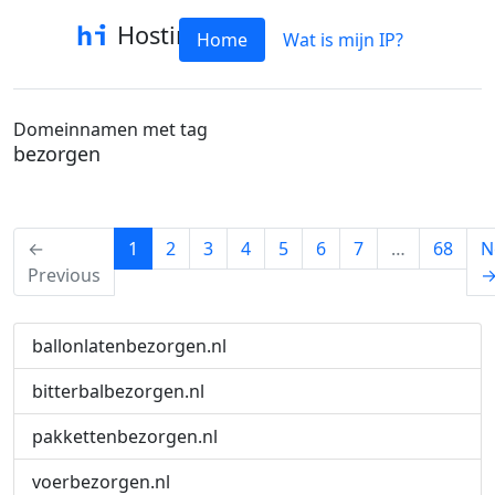
Hostinfo
Home
Wat is mijn IP?
Domeinnamen met tag
bezorgen
(current)
←
1
2
3
4
5
6
7
…
68
N
Previous
ballonlatenbezorgen.nl
bitterbalbezorgen.nl
pakkettenbezorgen.nl
voerbezorgen.nl