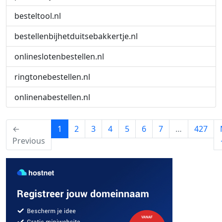
besteltool.nl
bestellenbijhetduitsebakkertje.nl
onlineslotenbestellen.nl
ringtonebestellen.nl
onlinenabestellen.nl
(current)
←
1
2
3
4
5
6
7
…
427
Previous