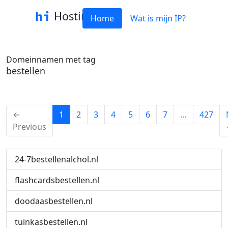
Hostinfo
Home
Wat is mijn IP?
Domeinnamen met tag
bestellen
(current)
←
1
2
3
4
5
6
7
…
427
Previous
24-7bestellenalchol.nl
flashcardsbestellen.nl
doodaasbestellen.nl
tuinkasbestellen.nl